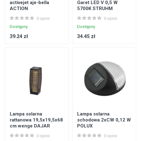
activejet aje-bella
Garet LED V 0,5 W
ACTION
5700K STRUHM
0 opinii
0 opinii
Dostępny
Dostępny
39.24 zł
34.45 zł
Lampa solarna
Lampa solarna
rattanowa 19,5x19,5x68
schodowa 2xCW 0,12 W
cm wenge DAJAR
POLUX
0 opinii
0 opinii