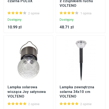
czarna POLUX
z czujnikiem ruchu
VOLTENO
2 opinie
1 opinia
Dostępny
Dostępny
10.99 zł
48.71 zł
Lampka solarowa
Lampka zewnętrzna
wisząca Joy satynowa
solarna 34x10 cm
VOLTENO
VOLTENO
2 opinie
2 opinie