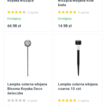
Koyaka wisząca
wisząca/wbijana RGB
biała
2 opinie
3 opinie
Dostępny
Dostępny
64.98 zł
14.98 zł
Lampka solarna wbijana
Lampka solarna wbijana
Blooma Koyaka Deco
czarna 10 szt.
świeczka
0 opinii
2 opinie