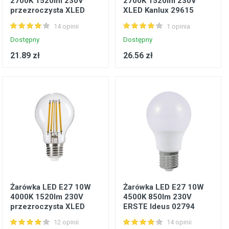
2700K 1520lm 230V
2700K 1520lm 230V
przezroczysta XLED
XLED Kanlux 29615
Kanlux 29605
14 opinii
1 opinia
Dostępny
Dostępny
21.89 zł
26.56 zł
Żarówka LED E27 10W
Żarówka LED E27 10W
4000K 1520lm 230V
4500K 850lm 230V
przezroczysta XLED
ERSTE Ideus 02794
Kanlux 29606
12 opinii
14 opinii