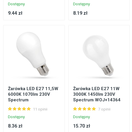
Dostępny
Dostępny
9.44 zł
8.19 zł
Żarówka LED E27 11,5W
Żarówka LED E27 11W
6000K 1070lm 230V
3000K 1450lm 230V
Spectrum
Spectrum WOJ+14364
WOJ+13909_220ST
11 opinii
7 opinii
Dostępny
Dostępny
8.36 zł
15.70 zł