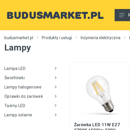
Materiały budowlane
budusmarket.pl
Produkty i usługi
Inżynieria elektryczna
Lampy
Woda, gaz, ogrzewanie, kanalizacja, wentylacja
Wnętrze
Zewnętrzny
Lampa LED
Świetlówki
Sprzęt i narzędzia
Lampy halogenowe
Różne
Oprawki do żarówek
Usługi budowlane
Taśmy LED
Rury wodne
Lampy solarne
Ogrzewanie, autonomiczne ogrzewanie, źródła ciepła
Żarówka LED 11W E27
Artykuły dekoracyjne, dywany itp.