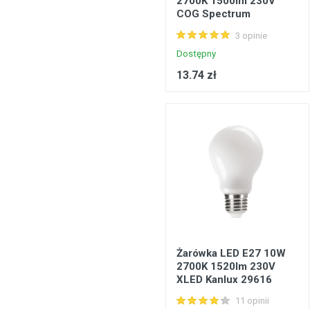
2700K 1500lm 230V
COG Spectrum
Konstrukcje stalowe, konstrukcje prefabrykowane
WOJ+14363
3 opinie
Podłogi, wykładziny podłogowe
Dostępny
Metale, walcowany metal
13.74 zł
Inżynieria elektryczna
Bezpieczeństwo, komunikacja
Okna, drzwi
Produkty gospodarstwa domowego
Żarówka LED E27 10W
2700K 1520lm 230V
XLED Kanlux 29616
11 opinii