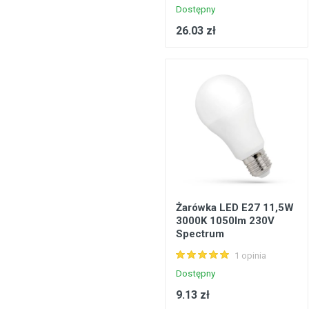
Dostępny
26.03 zł
Żarówka LED E27 11,5W
3000K 1050lm 230V
Spectrum
WOJ+13910_220ST
1 opinia
Dostępny
9.13 zł