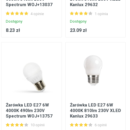
Spectrum WOJ+13037
Kanlux 29632
4 opinie
1 opinia
Dostępny
Dostępny
8.23 zł
23.09 zł
Żarówka LED E27 6W
Żarówka LED E27 6W
4000K 490lm 230V
4000K 810lm 230V XLED
Spectrum WOJ+13757
Kanlux 29633
10 opinii
6 opinii