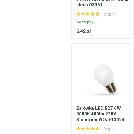
Ideus 03061
15 opinii
Dostępny
6.42 zł
Żarówka LED E27 6W
3000K 480lm 230V
Spectrum WOJ+13024
13 opinii