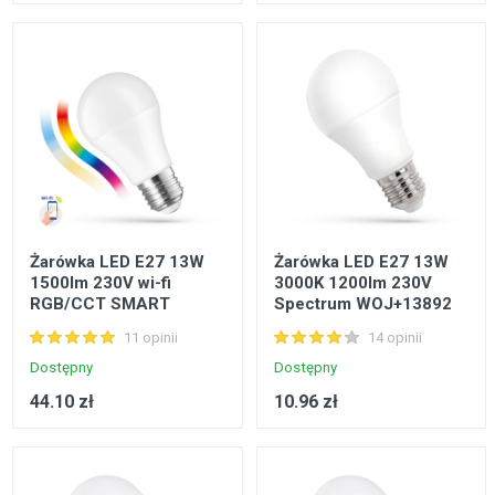
Żarówka LED E27 13W
Żarówka LED E27 13W
1500lm 230V wi-fi
3000K 1200lm 230V
RGB/CCT SMART
Spectrum WOJ+13892
Spectrum WOJ+14473
11 opinii
14 opinii
Dostępny
Dostępny
44.10 zł
10.96 zł