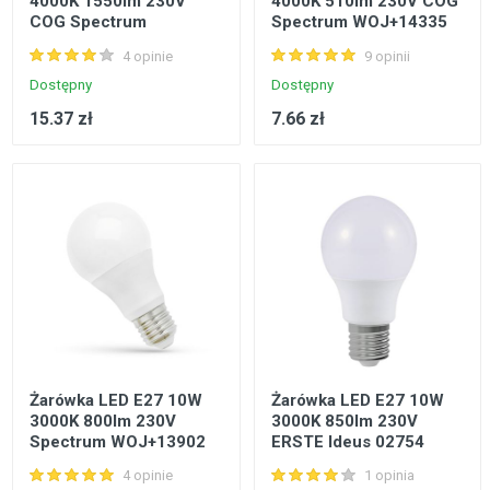
4000K 1550lm 230V
4000K 510lm 230V COG
COG Spectrum
Spectrum WOJ+14335
WOJ+14365
4 opinie
9 opinii
Dostępny
Dostępny
15.37 zł
7.66 zł
Żarówka LED E27 10W
Żarówka LED E27 10W
3000K 800lm 230V
3000K 850lm 230V
Spectrum WOJ+13902
ERSTE Ideus 02754
4 opinie
1 opinia