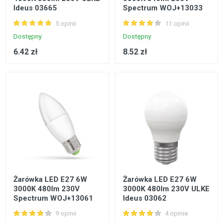
Ideus 03665
Spectrum WOJ+13033
5 opinii
11 opinii
Dostępny
Dostępny
6.42 zł
8.52 zł
Żarówka LED E27 6W
Żarówka LED E27 6W
3000K 480lm 230V
3000K 480lm 230V ULKE
Spectrum WOJ+13061
Ideus 03062
9 opinii
4 opinie