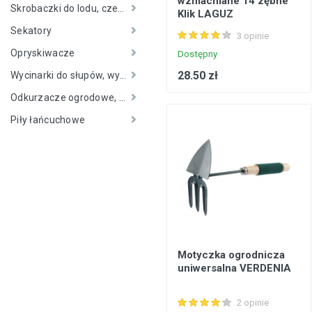
wzmacniane 14 zębne
Skrobaczki do lodu, czekany
Klik LAGUZ
Konstrukcje stalowe, konstrukcje prefabrykowane
Sekatory
3 opinie
Podłogi, wykładziny podłogowe
Opryskiwacze
Dostępny
Metale, walcowany metal
28.50 zł
Wycinarki do słupów, wykaszarki krzaków
Inżynieria elektryczna
Odkurzacze ogrodowe, dmuchawy
Bezpieczeństwo, komunikacja
Piły łańcuchowe
Okna, drzwi
Produkty gospodarstwa domowego
Motyczka ogrodnicza
uniwersalna VERDENIA
2 opinie