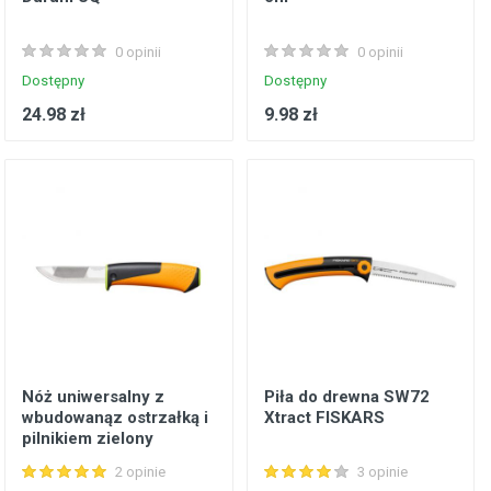
0 opinii
0 opinii
Dostępny
Dostępny
24.98 zł
9.98 zł
Nóż uniwersalny z
Piła do drewna SW72
wbudowanąz ostrzałką i
Xtract FISKARS
pilnikiem zielony
FISKARS
2 opinie
3 opinie