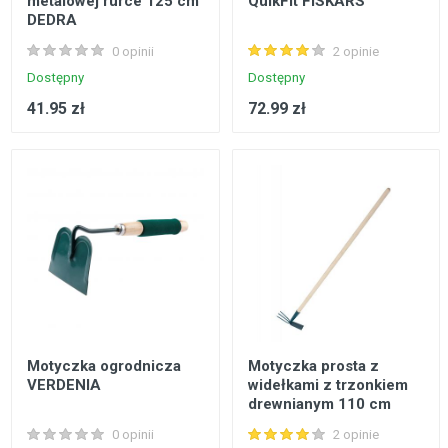
metalowej rurce 125 cm
QuikFit FISKARS
DEDRA
0 opinii
2 opinie
Dostępny
Dostępny
41.95 zł
72.99 zł
Motyczka ogrodnicza
Motyczka prosta z
VERDENIA
widełkami z trzonkiem
drewnianym 110 cm
PROFIX
0 opinii
2 opinie