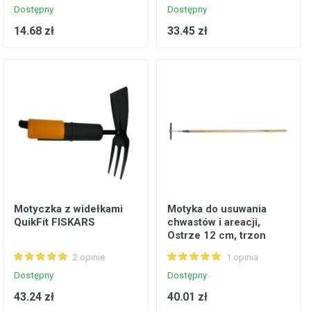
Dostępny
Dostępny
14.68 zł
33.45 zł
Motyczka z widełkami
Motyka do usuwania
QuikFit FISKARS
chwastów i areacji,
Ostrze 12 cm, trzon
drewniany 110 cm
2 opinie
1 opinia
STALCO GARDEN
Dostępny
Dostępny
43.24 zł
40.01 zł