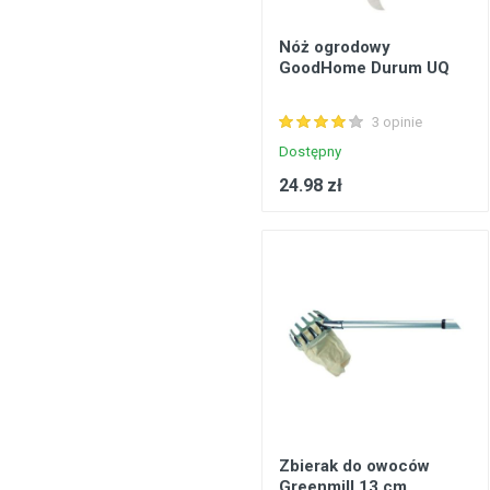
Nóż ogrodowy
GoodHome Durum UQ
3 opinie
Dostępny
24.98 zł
Zbierak do owoców
Greenmill 13 cm