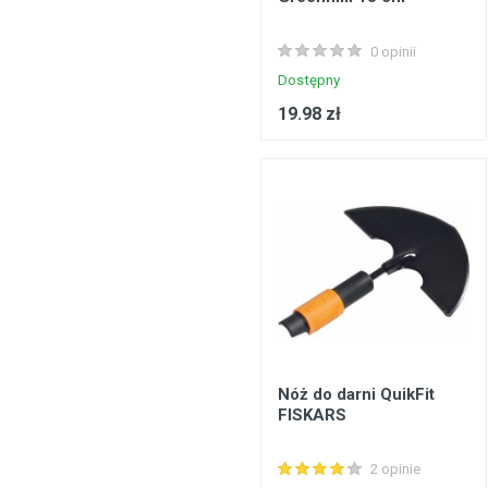
0 opinii
Dostępny
19.98 zł
Nóż do darni QuikFit
FISKARS
2 opinie