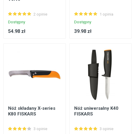
2 opinie
1 opinia
Dostępny
Dostępny
54.98 zł
39.98 zł
Nóż składany X-series
Nóż uniwersalny K40
K80 FISKARS
FISKARS
3 opinie
3 opinie