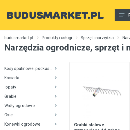
Materiały budowlane
budusmarket.pl
Produkty i usługi
Sprzęt i narzędzia
Narz
Narzędzia ogrodnicze, sprzęt i 
Woda, gaz, ogrzewanie, kanalizacja, wentylacja
Wnętrze
Zewnętrzny
Kosy spalinowe, podkaszarki
Kosiarki
Sprzęt i narzędzia
łopaty
Różne
Grabie
Usługi budowlane
Widły ogrodowe
Rury wodne
Osie
Ogrzewanie, autonomiczne ogrzewanie, źródła ciepła
Konewki ogrodowe
Grabki stalowe
Artykuły dekoracyjne, dywany itp.