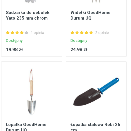
Sadzarka do cebulek
Widełki GoodHome
Yato 235 mm chrom
Durum UQ
1 opinia
2 opinie
Dostępny
Dostępny
19.98 zł
24.98 zł
Łopatka GoodHome
Łopatka stalowa Robi 26
Durum UQ
cm