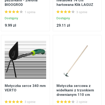
pazurkami - zielona
metalowa 14 cm
BIOOGROD
hartowana Klik LAGUZ
1 opinia
3 opinie
Dostępny
Dostępny
9.99 zł
29.11 zł
Motyczka serce 340 mm
Motyczka sercowa z
VERTO
widełkami z trzonkiem
drewnianym 110 cm
PROFIX
3 opinie
2 opinie