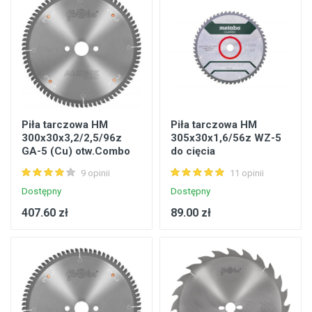
Piła tarczowa HM
Piła tarczowa HM
300x30x3,2/2,5/96z
305x30x1,6/56z WZ-5
GA-5 (Cu) otw.Combo
do cięcia
Aluex-5 do cięcia Al i
poprzecznego i
9 opinii
11 opinii
tworzyw do 3mm
wzdłużnego Metabo
628064000
Dostępny
Dostępny
407.60 zł
89.00 zł