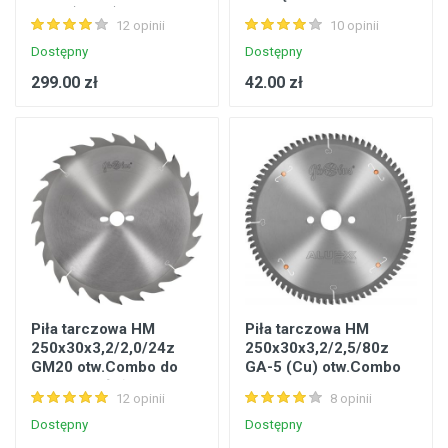
zab.4(20X6) PS123-
poprzecznego i
12 opinii
10 opinii
0300-0001
wzdłużnego Metabo
628060000
Dostępny
Dostępny
299.00 zł
42.00 zł
Piła tarczowa HM
Piła tarczowa HM
250x30x3,2/2,0/24z
250x30x3,2/2,5/80z
GM20 otw.Combo do
GA-5 (Cu) otw.Combo
cięcia wzdłużnego
Aluex-5 do cięcia Al i
12 opinii
8 opinii
drewna
tworzyw do 3mm
Dostępny
Dostępny