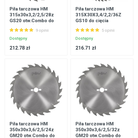
Piła tarczowa HM
Piła tarczowa HM
315x30x3,2/2,5/28z
315X30X3,4/2,2/36Z
GS20 otw.Combo do
GS10 do cięcia
cięcia wzdłużnego
poprzecznego drewna
9 opinii
5 opinii
drewna
litego
Dostępny
Dostępny
212.78 zł
216.71 zł
Piła tarczowa HM
Piła tarczowa HM
350x30x3,6/2,5/24z
350x30x3,6/2,5/32z
GM20 otw.Combo do
GM20 otw.Combo do