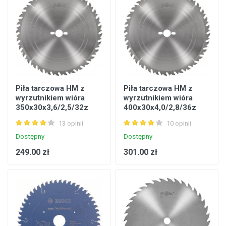
Piła tarczowa HM z
Piła tarczowa HM z
wyrzutnikiem wióra
wyrzutnikiem wióra
350x30x3,6/2,5/32z
400x30x4,0/2,8/36z
GS20 do cięcia
GS20 do cięcia
13 opinii
10 opinii
wzdłużn. i poprzeczn.
wzdłużn. i poprzeczn.
Dostępny
Dostępny
249.00 zł
301.00 zł