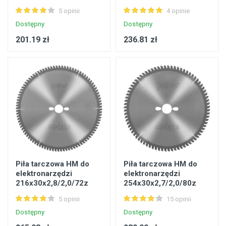
GA8 ZAG 1 Chipboard
GS-5 otw.Combo Miter
5 opinii
4 opinie
do zagłębiarek
2 Wood do ukośnic
Dostępny
Dostępny
201.19 zł
236.81 zł
Piła tarczowa HM do
Piła tarczowa HM do
elektronarzędzi
elektronarzędzi
216x30x2,8/2,0/72z
254x30x2,7/2,0/80z
GA-5 otw.Combo Miter
GS-5 otw.Combo Miter
5 opinii
15 opinii
1 Chipboard do ukośnic
2 Wood do ukośnic
Dostępny
Dostępny