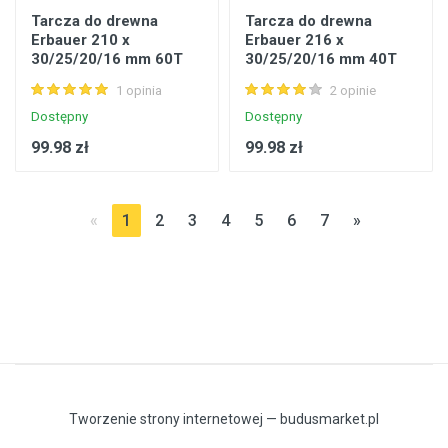
Tarcza do drewna
Tarcza do drewna
Erbauer 210 x
Erbauer 216 x
30/25/20/16 mm 60T
30/25/20/16 mm 40T
1 opinia
2 opinie
Dostępny
Dostępny
99.98 zł
99.98 zł
«
1
2
3
4
5
6
7
»
Tworzenie strony internetowej — budusmarket.pl