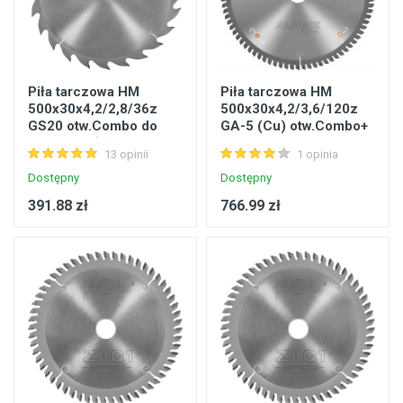
Piła tarczowa HM
Piła tarczowa HM
500x30x4,2/2,8/36z
500x30x4,2/3,6/120z
GS20 otw.Combo do
GA-5 (Cu) otw.Combo+
cięcia wzdłużnego
Aluex-5 do cięcia Al i
13 opinii
1 opinia
drewna
tworzyw do 3mm
Dostępny
Dostępny
391.88 zł
766.99 zł