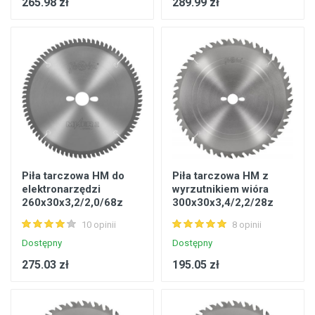
265.98 zł
289.99 zł
Piła tarczowa HM do
Piła tarczowa HM z
elektronarzędzi
wyrzutnikiem wióra
260x30x3,2/2,0/68z
300x30x3,4/2,2/28z
GS-5 otw.Combo Miter
GS20 do cięcia
10 opinii
8 opinii
2 Wood do ukośnic
wzdłużn. i poprzeczn.
Dostępny
Dostępny
275.03 zł
195.05 zł