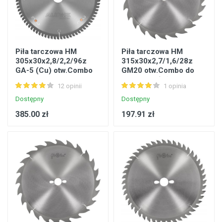
Piła tarczowa HM
Piła tarczowa HM
305x30x2,8/2,2/96z
315x30x2,7/1,6/28z
GA-5 (Cu) otw.Combo
GM20 otw.Combo do
Aluex-5 do cięcia Al i
cięcia wzdłużnego
12 opinii
1 opinia
tworzyw do 3mm
drewna
Dostępny
Dostępny
385.00 zł
197.91 zł