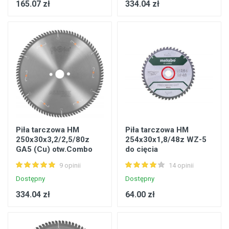
165.07 zł
334.04 zł
Piła tarczowa HM
Piła tarczowa HM
250x30x3,2/2,5/80z
254x30x1,8/48z WZ-5
GA5 (Cu) otw.Combo
do cięcia
Aluex+5 do cięcia Al i
poprzecznego i
9 opinii
14 opinii
tworzyw pow.3mm
wzdłużnego Metabo
628061000
Dostępny
Dostępny
334.04 zł
64.00 zł