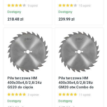
cięcia wzdłużnego
cięcia wzdłużnego
9 opinii
15 opinii
drewna
drewna
Dostępny
Dostępny
218.48 zł
239.99 zł
Piła tarczowa HM
Piła tarczowa HM
400x30x4,0/2,8/24z
400x30x4,0/2,8/28z
GS20 do cięcia
GM20 otw.Combo do
wzdłużnego drewna
cięcia wzdłużnego
3 opinie
11 opinii
drewna
Dostępny
Dostępny