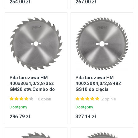
254.00 zł
267.00 zł
Piła tarczowa HM
Piła tarczowa HM
400x30x4,0/2,8/36z
400X30X4,0/2,8/48Z
GM20 otw.Combo do
GS10 do cięcia
cięcia wzdłużnego
poprzecznego drewna
10 opinii
2 opinie
drewna
litego
Dostępny
Dostępny
296.79 zł
327.14 zł