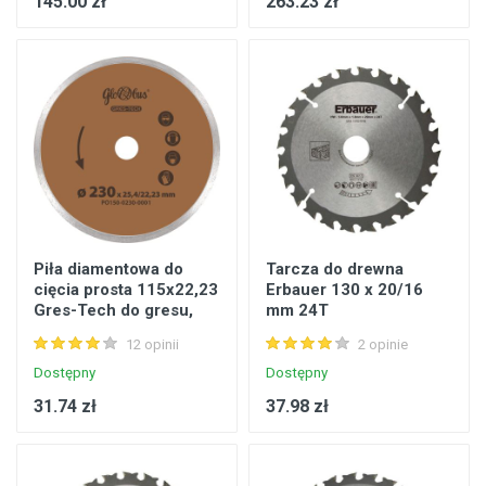
145.00 zł
263.23 zł
Piła diamentowa do
Tarcza do drewna
cięcia prosta 115x22,23
Erbauer 130 x 20/16
Gres-Tech do gresu,
mm 24T
granitu, marmuru
12 opinii
2 opinie
Dostępny
Dostępny
31.74 zł
37.98 zł