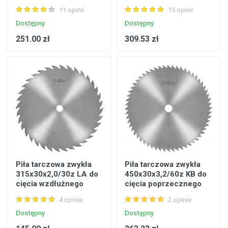
11 opinii
15 opinii
Dostępny
Dostępny
251.00 zł
309.53 zł
Piła tarczowa zwykła
Piła tarczowa zwykła
315x30x2,0/30z LA do
450x30x3,2/60z KB do
cięcia wzdłużnego
cięcia poprzecznego
drewna twardego i
4 opinie
2 opinie
miękkiego
Dostępny
Dostępny