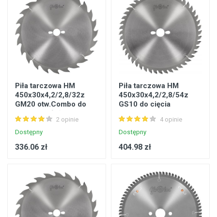
Piła tarczowa HM
Piła tarczowa HM
450x30x4,2/2,8/32z
450x30x4,2/2,8/54z
GM20 otw.Combo do
GS10 do cięcia
cięcia wzdłużnego
poprzecznego drewna
2 opinie
4 opinie
drewna
litego
Dostępny
Dostępny
336.06 zł
404.98 zł