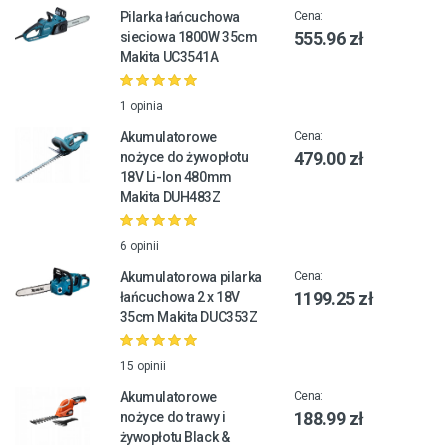
Pilarka łańcuchowa
Cena:
555.96 zł
sieciowa 1800W 35cm
Makita UC3541A
1 opinia
Akumulatorowe
Cena:
479.00 zł
nożyce do żywopłotu
18V Li-Ion 480mm
Makita DUH483Z
6 opinii
Akumulatorowa pilarka
Cena:
1199.25 zł
łańcuchowa 2 x 18V
35cm Makita DUC353Z
15 opinii
Akumulatorowe
Cena:
188.99 zł
nożyce do trawy i
żywopłotu Black &