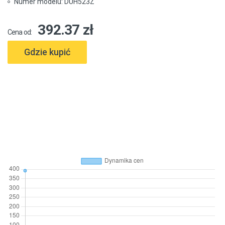
Numer modelu: DUH523Z
392.37 zł
Cena od:
Gdzie kupić