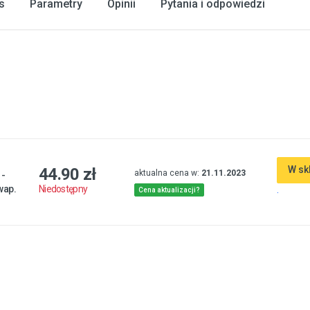
s
Parametry
Opinii
Pytania i odpowiedzi
W sk
44.90 zł
aktualna cena w:
21.11.2023
 -
wap.
.
Niedostępny
Cena aktualizacji?