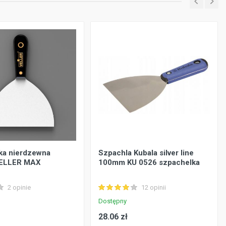
ka nierdzewna
Szpachla Kubala silver line
ELLER MAX
100mm KU 0526 szpachelka
2 opinie
12 opinii
Dostępny
28.06 zł