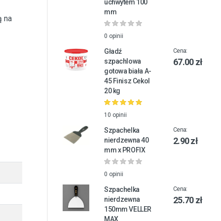
uchwytem 100
mm
ą na
0 opinii
Gładź
Cena:
67.00 zł
szpachlowa
gotowa biała A-
45 Finisz Cekol
20 kg
10 opinii
Szpachelka
Cena:
2.90 zł
nierdzewna 40
mm x PROFIX
0 opinii
Szpachelka
Cena:
25.70 zł
nierdzewna
150mm VELLER
MAX