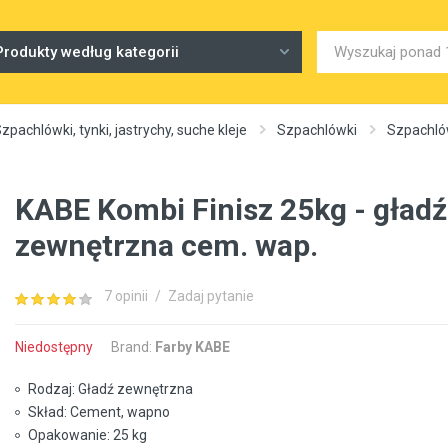
Produkty według kategorii
zpachlówki, tynki, jastrychy, suche kleje
Szpachlówki
Szpachló
KABE Kombi Finisz 25kg - gładź
zewnętrzna cem. wap.
7 opinii
/
Zadaj pytanie
Niedostępny
Brand:
Farby KABE
Rodzaj: Gładź zewnętrzna
Skład: Cement, wapno
Opakowanie: 25 kg