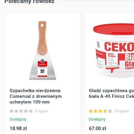
Polecamy również
Szpachelka nierdzewna
Gładź szpachlowa g
Comensal z drewnianym
biała A-45 Finisz Cek
uchwytem 100 mm
0 opinii
10 opinii
Dostępny
Dostępny
18.98 zł
67.00 zł