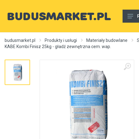
Materiały budowlane
budusmarket.pl
Produkty i usługi
Materiały budowlane
S
KABE Kombi Finisz 25kg - gładź zewnętrzna cem. wap.
Woda, gaz, ogrzewanie, kanalizacja, wentylacja
Wnętrze
Zewnętrzny
Sprzęt i narzędzia
Różne
Usługi budowlane
Rury wodne
Ogrzewanie, autonomiczne ogrzewanie, źródła ciepła
Artykuły dekoracyjne, dywany itp.