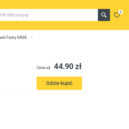
0
wki Farby KABE
44.90 zł
Cena od:
Gdzie kupić