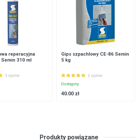
owa reperacyjna
Gips szpachlowy CE-86 Semin
t Semin 310 ml
5 kg
3 opinie
2 opinie
Dostępny
40.00 zł
Produkty powiązane