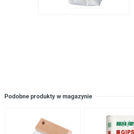
Konstrukcje stalowe, konstrukcje prefabrykowane
Podłogi, wykładziny podłogowe
Metale, walcowany metal
Inżynieria elektryczna
Bezpieczeństwo, komunikacja
Okna, drzwi
Produkty gospodarstwa domowego
Podobne produkty w magazynie