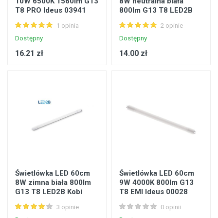
10W 6500K 1560lm G13
8W neutralna biała
T8 PRO Ideus 03941
800lm G13 T8 LED2B
Kobi KALT88WNB
1 opinia
2 opinie
Dostępny
Dostępny
16.21 zł
14.00 zł
Świetlówka LED 60cm
Świetlówka LED 60cm
8W zimna biała 800lm
9W 4000K 800lm G13
G13 T8 LED2B Kobi
T8 EMI Ideus 00028
KALT88WZB
3 opinie
0 opinii