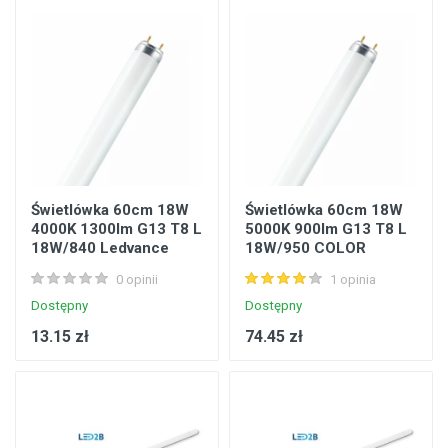
Świetlówka 60cm 18W
Świetlówka 60cm 18W
4000K 1300lm G13 T8 L
5000K 900lm G13 T8 L
18W/840 Ledvance
18W/950 COLOR
4050300517797
PROOF Ledvance
0 opinii
1 opinia
4008321423023
Dostępny
Dostępny
13.15 zł
74.45 zł