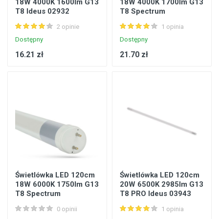
18W 4000K 1600lm G13
18W 4000K 1700lm G13
T8 Ideus 02932
T8 Spectrum
WOJ+22304
2 opinie
1 opinia
Dostępny
Dostępny
16.21 zł
21.70 zł
Świetlówka LED 120cm
Świetlówka LED 120cm
18W 6000K 1750lm G13
20W 6500K 2985lm G13
T8 Spectrum
T8 PRO Ideus 03943
WOJ+22305
0 opinii
1 opinia