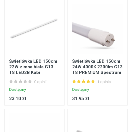
Świetlówka LED 150cm
Świetlówka LED 150cm
22W zimna biała G13
24W 4000K 2200lm G13
T8 LED2B Kobi
T8 PREMIUM Spectrum
KALT822WZB
WOJ+22307
0 opinii
1 opinia
Dostępny
Dostępny
23.10 zł
31.95 zł