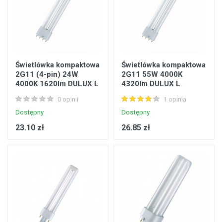
Świetlówka kompaktowa
Świetlówka kompaktowa
2G11 (4-pin) 24W
2G11 55W 4000K
4000K 1620lm DULUX L
4320lm DULUX L
24W/21-840 OSRAM
55W/21-840 OSRAM
0 opinii
1 opinia
4050300010755
4050300295879
Dostępny
Dostępny
23.10 zł
26.85 zł