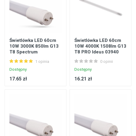
Świetlówka LED 60cm
Świetlówka LED 60cm
10W 3000K 850lm G13
10W 4000K 1508lm G13
T8 Spectrum
T8 PRO Ideus 03940
WOJ+22300
1 opinia
0 opinii
Dostępny
Dostępny
17.65 zł
16.21 zł