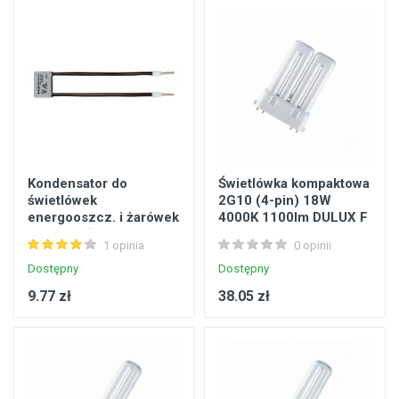
Kondensator do
Świetlówka kompaktowa
świetlówek
2G10 (4-pin) 18W
energooszcz. i żarówek
4000K 1100lm DULUX F
LED oraz łączników
OSRAM
1 opinia
0 opinii
podśw. 0,1 uF KS1
4050300333526
Dostępny
Dostępny
9.77 zł
38.05 zł