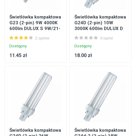
Świetlówka kompaktowa
Świetlówka kompaktowa
G23 (2-pin) 9W 4000K
G24D (2-pin) 10W
600lm DULUX S 9W/21-
3000K 600lm DULUX D
840 OSRAM
10W/31-830 OSRAM
2 opinie
0 opinii
4050300010588
4050300025681
Dostępny
Dostępny
11.45 zł
18.00 zł
Świetlówka kompaktowa
Świetlówka kompaktowa