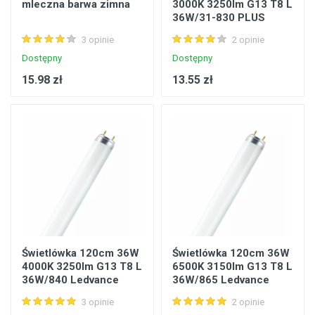
mleczna barwa zimna
3000K 3250lm G13 T8 L
36W/31-830 PLUS
Ledvance
3 opinie
2 opinie
4050300517896
Dostępny
Dostępny
15.98 zł
13.55 zł
Świetlówka 120cm 36W
Świetlówka 120cm 36W
4000K 3250lm G13 T8 L
6500K 3150lm G13 T8 L
36W/840 Ledvance
36W/865 Ledvance
4050300517872
4050300517858
3 opinie
2 opinie